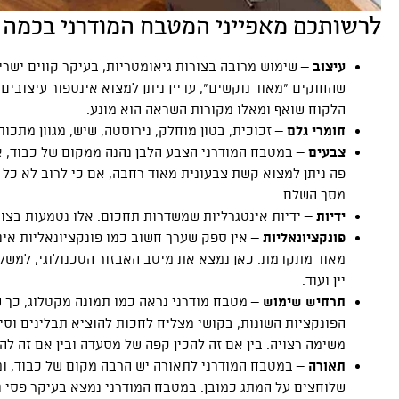
לרשותכם מאפייני המטבח המודרני בכמה נ
עיצוב
– שימוש מרובה בצורות גיאומטריות, בעיקר קווים ישרים
שהחוקים “מאוד נוקשים”, עדיין ניתן למצוא אינספור עיצובים
הלקוח שואף ומאלו מקורות השראה הוא מונע.
חומרי גלם
– זכוכית, בטון מוחלק, נירוסטה, שיש, מגוון מתכות
צבעים
– במטבח המודרני הצבע הלבן נהנה ממקום של כבוד, אך
פה ניתן למצוא קשת צבעונית מאוד רחבה, אם כי לרוב לא כל המ
מסך השלם.
ידיות
– ידיות אינטגרליות שמשדרות תחכום. אלו נטמעות בצור
פונקציונאליות
– אין ספק שערך חשוב כמו פונקציונאליות אי
מאוד מתקדמת. כאן נמצא את מיטב האבזור הטכנולוגי, למשל ק
יין ועוד.
תרחיש שימוש
– מטבח מודרני נראה כמו תמונה מקטלוג, כך ש
הפונקציות השונות, בקושי מצליח לחכות להוציא תבלינים וסיר
משימה רצויה. בין אם זה להכין קפה של מסעדה ובין אם זה לה
תאורה
– במטבח המודרני לתאורה יש הרבה מקום של כבוד, ומ
שלוחצים על המתג כמובן. במטבח המודרני נמצא בעיקר פסי 