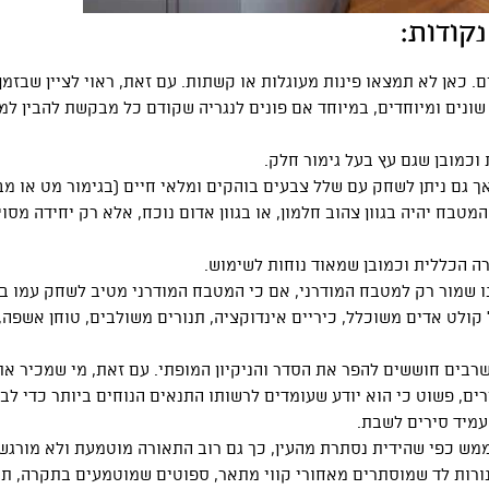
קודות:
. כאן לא תמצאו פינות מעוגלות או קשתות. עם זאת, ראוי לציין שבזמן
 שונים ומיוחדים, במיוחד אם פונים לנגריה שקודם כל מבקשת להבין למ
 וכמובן שגם עץ בעל גימור חלק.
 גם ניתן לשחק עם שלל צבעים בוהקים ומלאי חיים (בגימור מט או מב
טבח יהיה בגוון צהוב חלמון, או בגוון אדום נוכח, אלא רק יחידה מסו
ה הכללית וכמובן שמאוד נוחות לשימוש.
נו שמור רק למטבח המודרני, אם כי המטבח המודרני מטיב לשחק עמו ב
ולט אדים משוכלל, כיריים אינדוקציה, תנורים משולבים, טוחן אשפה,
רבים חוששים להפר את הסדר והניקיון המופתי. עם זאת, מי שמכיר את
ים, פשוט כי הוא יודע שעומדים לרשותו התנאים הנוחים ביותר כדי לב
עמיד סירים לשבת.
מש כפי שהידית נסתרת מהעין, כך גם רוב התאורה מוטמעת ולא מורגש
נורות לד שמוסתרים מאחורי קווי מתאר, ספוטים שמוטמעים בתקרה, ת