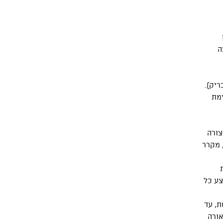
ה
ריק).
ימת
צורה
 מקרר
צע כל
ת, עד
אורה