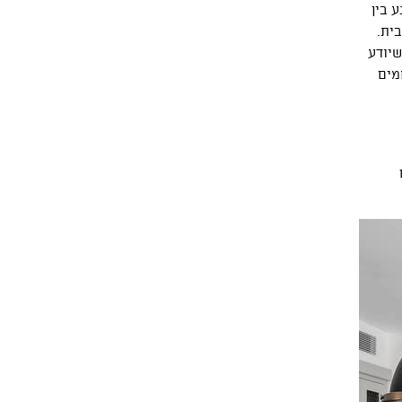
 בין
ית.
שיודע
מים