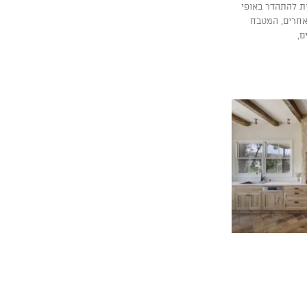
ת להתהדר באופי
 אחרים, המטבח
ם,