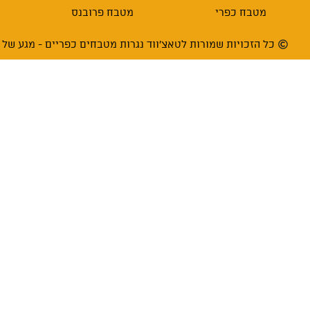
מטבח כפרי
מטבח פרובנס
כל הזכויות שמורות לטאצ'ווד נגרות מטבחים כפריים - מגע של עץ בע"מ 66