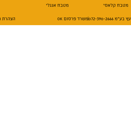
מטבח קלאסי
מטבח אנגלי
072-390-26
משרד פרסום OK
הצהרת נ