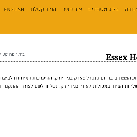
בודה
בלוג מטבחים
צור קשר
הורד קטלוג
English
בית
»
פרויקט עבוד
פה ב-Essex House , בניין משרדים ידוע הממוקם בדרום סנטרל פארק בניו-יורק. ההיערכות המיוח
ליחת הציוד במכולות לאתר בניו יורק, נשלחו לשם לצורך ההתקנה 