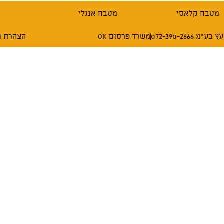
מטבח קלאסי
מטבח אנגלי
072-390-26
משרד פרסום OK
הצהרת נ