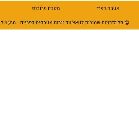
מטבח כפרי
מטבח פרובנס
כל הזכויות שמורות לטאצ'ווד נגרות מטבחים כפריים - מגע של עץ בע"מ 66