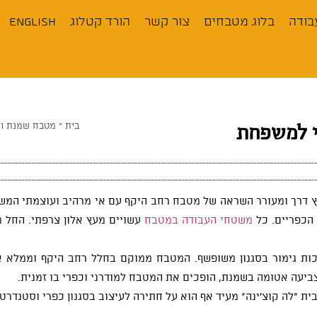
בודה
בלוג מטבחים
צור קשר
הורד קטלוג
English
בית
»
מטבח שמנת ועץ
י למשפחת
הכפריים. כל
משטחי העבודה במטבח
עשויים מעץ אלון צרפתי. החל 
כות גימור בסגנון משופשף. המטבח ממוקם בחלל רחב היקף וממלא א
 צביעה אטומה בשמנת, הופכים את המטבח למודרני וכפרי בו זמנית.
ית “לה קוצ’ינה” מעיד אף הוא על חתירה לעיצוב בסגנון כפרי וסטנדרט 