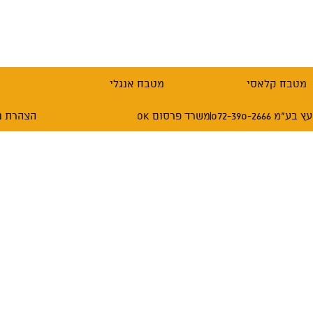
מטבח קלאסי
מטבח אנגלי
072-390-26
משרד פרסום OK
הצהרת נ