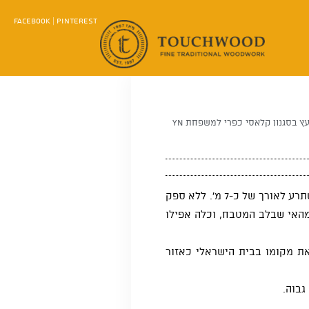
FACEBOOK
|
PINTEREST
 בסגנון קלאסי כפרי למשפחת YN
פרויקט בפרדסיה, מטבח יוקרתי במובן הרחב ביותר. עיצוב פורץ דרך ומעורר השראה של מטבח רחב היקף עם אי מרהיב ועוצמתי המשתרע לאורך של כ-7 מ’. ללא ספק
מהאי שבלב המטבח, וכלה אפילו
ת מקומו בבית הישראלי כאזור
גבוה.