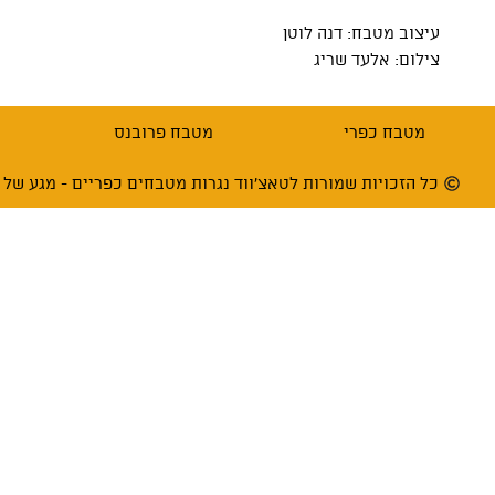
עיצוב מטבח: דנה לוטן
צילום: אלעד שריג
מטבח כפרי
מטבח פרובנס
כל הזכויות שמורות לטאצ'ווד נגרות מטבחים כפריים - מגע של עץ בע"מ 66