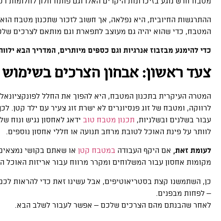
מטבח חדש נוגע בזיכרונות היקרים האלו וגם פותח חלון לחלומות דק
ההתרגשות החיובית, היא נפלאה, אך חשוב לזכור שתכנון מטבח הוא
המטבח, כדי שהוא יהיה גם מעוצב לתפארת וגם מותאם לצרכים שלכ
כדי להימנע מבזבוז אנרגיות וגם כספים מיותרים, המדריך הבא ילו
צעד ראשון: אבחון הצרכים בשימוש
המטרה העיקרית בתכנון המטבח, היא להפוך את החלל לפונקציונא
לרווקה, ומטבח של זוג פנסיונרים לא ישרת זוג צעיר עם ילד קטן. 
עבור בשלנים ובשלניות,
תכנון מטבח טוב
ידאג לאחסון נגיש ונוח של
לוותר על פינת האוכל לטובת מרחב תנועה או חללי אחסון נוספים.
לעומת זאת,
אם היקף העבודה
במטבח קטן
או שאתם בקושי נמצאים ב
מקומות אחסון עבור המשלוחים ומקרר מרווח עבור אריזות האוכל המ
כן, השתמשנו קצת בסטריאוטיפים, אבל עשינו זאת כדי להראות לכ
– לפחות מבפנים.
לאחר שהבנתם מהם הצרכים שלכם – אפשר לעבור לשלב הבא.