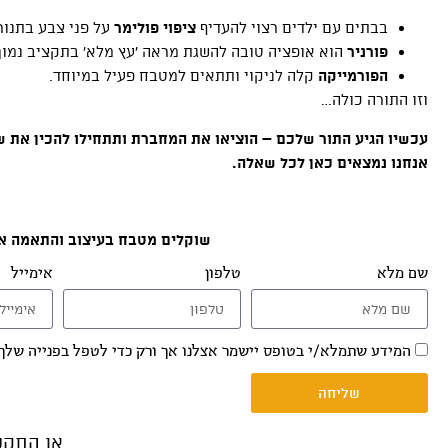
בבתים עם ילדים רצוי להעדיף
ציפוי פולימר
על פני צבע בתנור
פורניר
הוא אופציה טובה להשגת מראה ‘עץ מלא’ בתקציב נמוך
הפורמייקה
קלה לניקוי ותתאים למטבח פעיל במיוחד.
וזו התורה כולה…
עכשיו הגיע התור שלכם – הוציאו את המחברת ותתחילו להכין את שי
אנחנו נמצאים כאן לכל שאלה.
שוקלים מטבח בעיצוב והתאמה איש
שם מלא
טלפון
אימייל
המידע שתמלא/י בטופס יישמר אצלנו אך ורק כדי לטפל בפנייה שלך 
שליחה
או התק