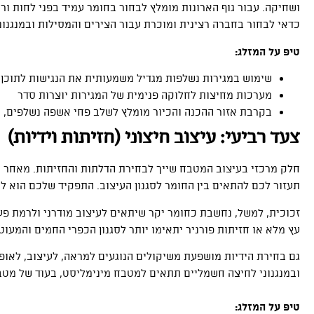
ושחיקה. עבור גוף הארונות מומלץ לבחור בחומר עמיד בפני לחות ורט
כדאי לבחור בחברה רצינית ומוכרת עבור הצירים והמסילות ובמנגנו
טיפ על המזלג:
שימוש במגירות נשלפות מגדיל משמעותית את הנגישות לתוכן 
מערכות מחיצות לחלוקה פנימית של המגירות יוצרות סדר
בקרבת אזור ההכנה והכיור מומלץ לשלב פחי אשפה נשלפים, נ
צעד רביעי: עיצוב חיצוני (חזיתות וידיות)
חלק מרכזי בעיצוב המטבח שייך לבחירת הדלתות והחזיתות. מאחר ו
תעזור לכם להתאים בין החומר לסגנון העיצוב. התפקיד שלכם הוא למצ
זכוכית, למשל, נחשבת כחומר יקר שיתאים לעיצוב מודרני ולרמת פעי
עץ מלא או חזיתות פורניר יתאימו יותר לסגנון הכפרי החמים והמעוט
גם בחירת הידיות מושפעת משיקולים הנוגעים למראה, לעיצוב, לאופן 
ובמנגנוני לחיצה חשמליים תתאים למטבח מינימליסט, בעוד של מטבח
טיפ על המזלג: