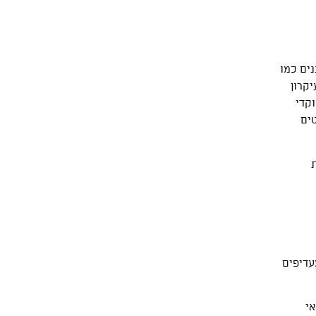
ים כמו
יקרון
קדי
טים
עדיפים
אי