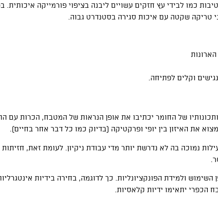
יבות כמו לבידי עץ חזקים עשויים ליבנה בציפוי פורמייקה איכותית. בפ
ני טריקה שקטה עם איכות סגירה בסטנדרט גבוה.
הארונות
גישים וקלים לפתיחה.
תכונותיו של החומר יכתיבו את אופן הנראות של המטבח, הכרות עם הת
וא את האיזון בין יופי ופרקטיקה (בדיוק כמו כל דבר אחר בחיים).
לות נמוכה בה לא נדרשת יותר מדי עבודת ניקיון. לעומת זאת, חזיתות 
ר.
השימוש ולמידת הפונקציונליות. כך לדוגמה, בחירה בידיות אינטגרליות
 הכפרי יתאימו ידיות קלאסיות.