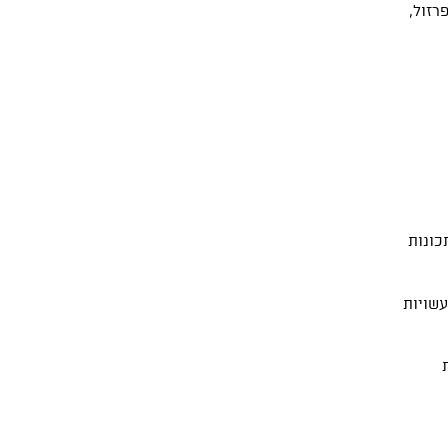
רזול,
כונות
עשויות