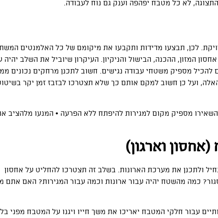
צוגה, לא כל מטבח יפהפה וענק גם נוח לעבודה.
ויקת. לכן, תבצעו מדידות ותקבעו את מיקומם של כל האלמנטים המשתנ
חסון המזון, ההכנה, הבישול והניקיון. העיקרון שיוביל את השלב יהיה ע
 להכיל מספיק משטחי עבודה נגישים. חשוב לתכנן מרחקים נכונים ממו
האלה, ועל כן חשוב למקם אותם כך שלא תצטרכו לבזבז זמן יקר בשיטו
 השאירו מספיק מקום למגירות להיפתח ללא הפרעה • המנעו מלהציב את
(אחסון וארגון)
ל ולתכנן את מערכת הארונות. בשלב זה תצטרכו להחליט על אחסון
סגור? כמה מהשטח יהיה עבור ארונות וכמה עבור המגירות? האם אתם מ
יים עבור חלקי המטבח יאריכו את משך חייו ויגנו על המטבח מפני בל