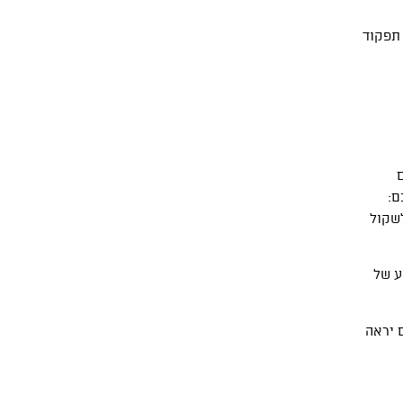
 תפקוד
ם:
לשקול
ע של
 יראה