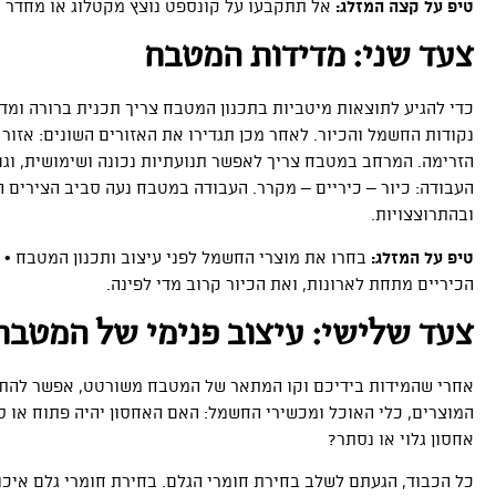
טיפ על קצה המזלג:
אל תתקבעו על קונספט נוצץ מקטלוג או מחדר הת
צעד שני: מדידות המטבח
כדי להגיע לתוצאות מיטביות בתכנון המטבח צריך תכנית ברורה ומד
נקודות החשמל והכיור. לאחר מכן תגדירו את האזורים השונים: אזור א
הזרימה. המרחב במטבח צריך לאפשר תנועתיות נכונה ושימושית, וגם
העבודה: כיור – כיריים – מקרר. העבודה במטבח נעה סביב הצירים 
ובהתרוצצויות.
טיפ על המזלג:
בחרו את מוצרי החשמל לפני עיצוב ותכנון המטבח •
הכיריים מתחת לארונות, ואת הכיור קרוב מדי לפינה.
צעד שלישי: עיצוב פנימי של המטבח 
אחרי שהמידות בידיכם וקו המתאר של המטבח משורטט, אפשר להתחי
המוצרים, כלי האוכל ומכשירי החשמל: האם האחסון יהיה פתוח או 
אחסון גלוי או נסתר?
כל הכבוד, הגעתם לשלב בחירת חומרי הגלם. בחירת חומרי גלם איכות