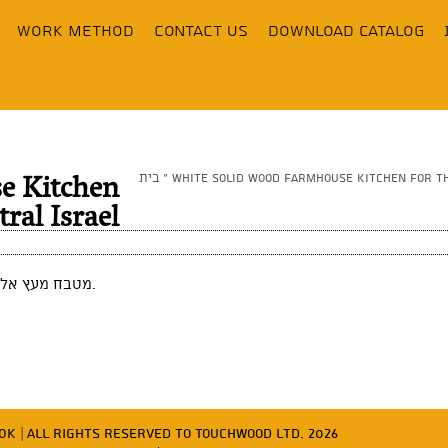
Work Method
contact us
Download Catalog
בית
»
White Solid Wood Farmhouse Kitchen for th
e Kitchen
ral Israel
מטבח מעץ אלון צבוע בגוונים נפלאים, מטבח כפרי אמיתי שמשדר רכות ודיוק.
משרד פר OK
| All Rights Reserved to Touchwood Ltd. 2026