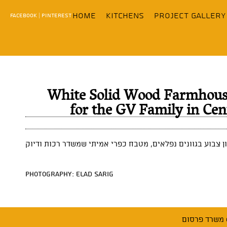
content
home
KITCHENS
Project Gallery
FACEBOOK
|
PINTEREST
White Solid Wood Farmhous
for the GV Family in Cent
Photography: Elad Sarig
סום